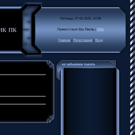
Пятница, 07.08.2026, 10:08
ик пк
Приветствую Вас
Гость
|
RSS
Главная
|
Регистрация
|
Вход
не забываем тыкать