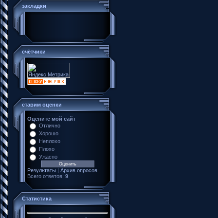
закладки
счётчики
ставим оценки
Оцените мой сайт
Отлично
Хорошо
Неплохо
Плохо
Ужасно
Результаты
|
Архив опросов
Всего ответов:
9
Статистика