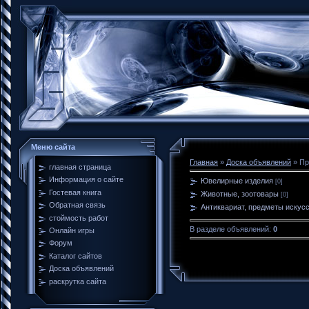
Меню сайта
Главная
»
Доска объявлений
» Пр
главная страница
Информация о сайте
Ювелирные изделия
[0]
Гостевая книга
Животные, зоотовары
[0]
Обратная связь
Антиквариат, предметы искус
стоймость работ
В разделе объявлений
:
0
Онлайн игры
Форум
Каталог сайтов
Доска объявлений
раскрутка сайта