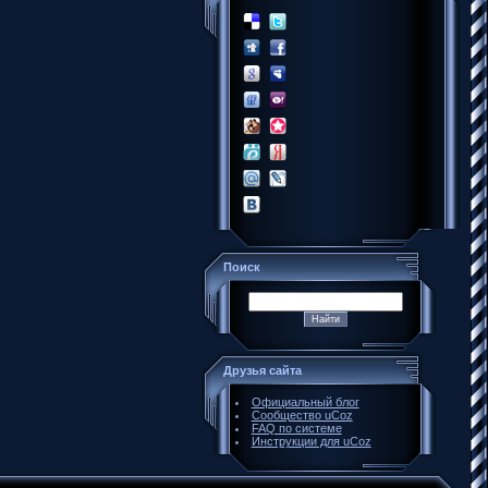
Поиск
Друзья сайта
Официальный блог
Сообщество uCoz
FAQ по системе
Инструкции для uCoz